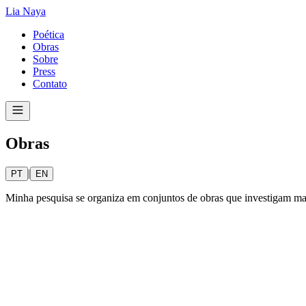
Lia Naya
Poética
Obras
Sobre
Press
Contato
Obras
|
PT
EN
Minha pesquisa se organiza em conjuntos de obras que investigam maté